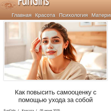
FunGirls
Главная
Красота
Психология
Матери
Как повысить самооценку с
помощью ухода за собой
FunGirls
Красота
05 июня 2025