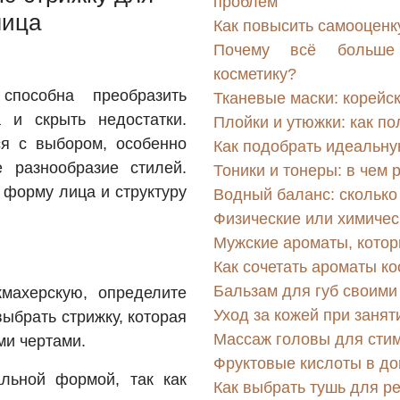
проблем
лица
Как повысить самооценк
Почему всё больше
косметику?
способна преобразить
Тканевые маски: корейс
а и скрыть недостатки.
Плойки и утюжки: как по
ся с выбором, особенно
Как подобрать идеальну
 разнообразие стилей.
Тоники и тонеры: в чем 
 форму лица и структуру
Водный баланс: сколько
Физические или химичес
Мужские ароматы, кото
Как сочетать ароматы к
Бальзам для губ своими
махерскую, определите
Уход за кожей при занят
ыбрать стрижку, которая
Массаж головы для стим
ми чертами.
Фруктовые кислоты в до
льной формой, так как
Как выбрать тушь для р