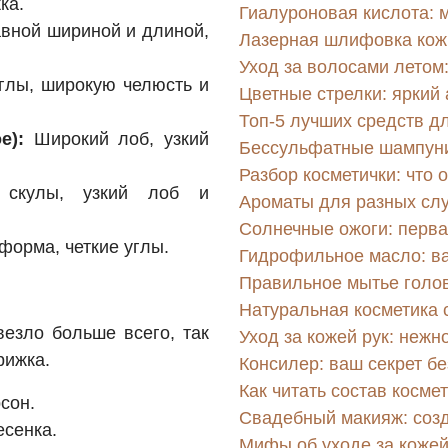
ка.
Гиалуроновая кислота: 
вной шириной и длиной,
Лазерная шлифовка кож
Уход за волосами летом:
глы, широкую челюсть и
Цветные стрелки: яркий 
Топ-5 лучших средств дл
е):
Широкий лоб, узкий
Бессульфатные шампуни:
Разбор косметички: что 
скулы, узкий лоб и
Ароматы для разных слу
Солнечные ожоги: перва
форма, четкие углы.
Гидрофильное масло: в
Правильное мытье голов
Натуральная косметика 
езло больше всего, так
Уход за кожей рук: нежн
рижка.
Консилер: ваш секрет б
Как читать состав косме
рсон.
Свадебный макияж: соз
есенка.
Мифы об уходе за кожей