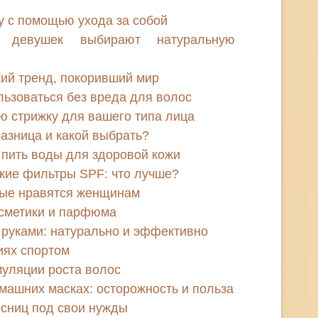
у с помощью ухода за собой
 девушек выбирают натуральную
кий тренд, покоривший мир
льзоваться без вреда для волос
ю стрижку для вашего типа лица
разница и какой выбрать?
 пить воды для здоровой кожи
кие фильтры SPF: что лучше?
рые нравятся женщинам
осметики и парфюма
 руками: натурально и эффективно
иях спортом
уляции роста волос
машних масках: осторожность и польза
есниц под свои нужды