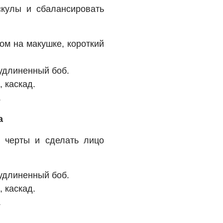
кулы и сбалансировать
ом на макушке, короткий
 удлиненный боб.
 каскад.
.
а
 черты и сделать лицо
 удлиненный боб.
 каскад.
.