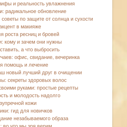
мифы и реальность увлажнения
и: радикальное обновление
 советы по защите от солнца и сухости
акцент в макияже
я роста ресниц и бровей
 кому и зачем они нужны
оставить, а что выбросить
чаев: офис, свидание, вечеринка
я помощь и лечение
аш новый лучший друг в очищении
ы: секреты здоровых волос
своими руками: простые рецепты
ость и молодость надолго
езупречной кожи
тики: гид для новичков
дание незабываемого образа
: во что мы зря верим