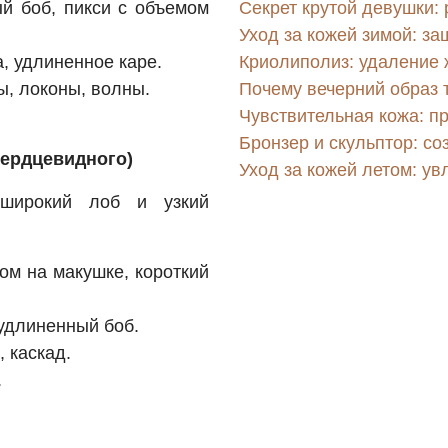
й боб, пикси с объемом
Секрет крутой девушки: 
Уход за кожей зимой: за
, удлиненное каре.
Криолиполиз: удаление
, локоны, волны.
Почему вечерний образ 
Чувствительная кожа: п
Бронзер и скульптор: с
сердцевидного)
Уход за кожей летом: ув
широкий лоб и узкий
ом на макушке, короткий
 удлиненный боб.
 каскад.
.