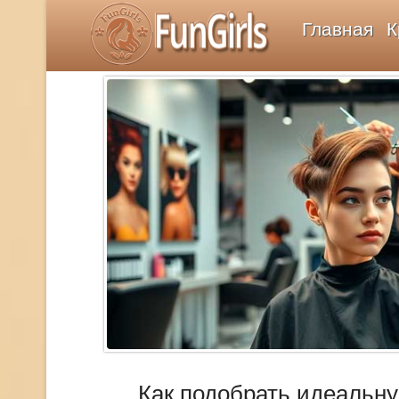
FunGirls
Главная
К
Как подобрать идеальну