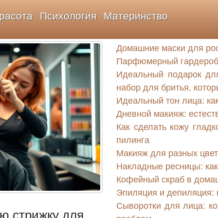
расота
Психология
Материнство
Домашние маски для ро
Парфюмерный гардероб: 
Идеальный подарок дл
набор для бритья, котор
Идеальный тон лица: ка
Дневной макияж: естест
Как сделать кожу гладк
пилинга
Макияж для разных цвет
Накладные ресницы: как
Кофейный скраб в домаш
Эпиляция и депиляция: 
Сыворотки для лица: к
ю стрижку для