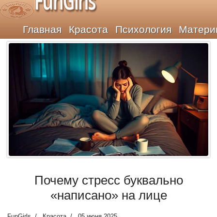
FunGirls
Главная
Красота
Психология
Матери
Почему стресс буквально
«написано» на лице
FunGirls
Красота
05 июня 2025