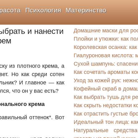
расота
Психология
Материнство
ыбрать и нанести
Домашние маски для ро
Плойки и утюжки: как по
рем
Королевская осанка: как
Гиалуроновая кислота: 
Сухой шампунь: спасени
ку из плотного крема, а
Как сочетать ароматы к
вет. Но как среди сотен
Уход за кожей рук: нежн
альник? И главное — как
Кофейный скраб в домаш
лся, что он у вас есть?
Как выбрать тушь для р
онального крема
Как скрыть недостатки 
Как отрастить густые бр
авильный оттенок*. Вот
Идеальный тон лица: ка
Натуральные средств