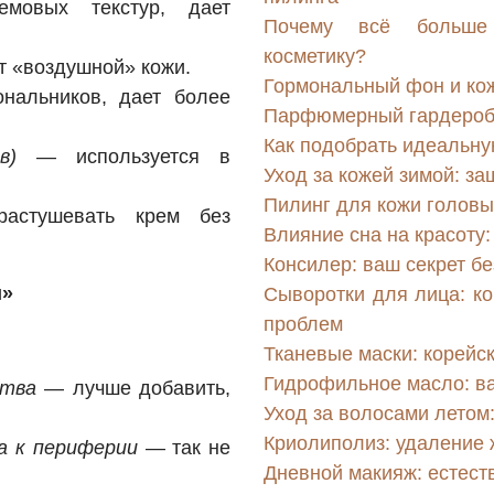
овых текстур, дает
Почему всё больше
косметику?
 «воздушной» кожи.
Гормональный фон и кожа
альников, дает более
Парфюмерный гардероб: 
Как подобрать идеальну
в)
— используется в
Уход за кожей зимой: за
Пилинг для кожи головы:
стушевать крем без
Влияние сна на красоту
Консилер: ваш секрет б
и»
Сыворотки для лица: к
проблем
Тканевые маски: корейс
Гидрофильное масло: в
ства
— лучше добавить,
Уход за волосами летом:
Криолиполиз: удаление
а к периферии
— так не
Дневной макияж: естест