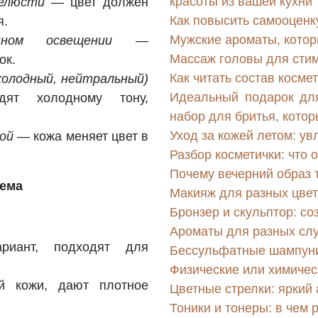
красоты из вашей кухни
челюсти
— цвет должен
Как повысить самооценк
я.
Мужские ароматы, кото
ном освещении
—
Массаж головы для стим
ок.
Как читать состав косме
олодный, нейтральный)
Идеальный подарок дл
дят холодному тону,
набор для бритья, котор
Уход за кожей летом: ув
ой
— кожа меняет цвет в
Разбор косметички: что 
Почему вечерний образ 
рема
Макияж для разных цвет
Бронзер и скульптор: с
Ароматы для разных слу
иант, подходят для
Бессульфатные шампуни:
Физические или химичес
 кожи, дают плотное
Цветные стрелки: яркий 
Тоники и тонеры: в чем 