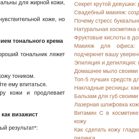
альны для жирной кожи,
Секрет крутой девушки: 
Свадебный макияж: соз
увствительной коже, но
Почему стресс буквальн
Натуральная косметика 
Фруктовые кислоты в до
нием тонального крема
Макияж для офиса: 
ороший тональник ляжет
подчеркнет вашу уверен
Эпиляция и депиляция: 
Домашнее мыло своими р
кожу тоником.
Топ-5 лучших средств дл
те ему впитаться.
Накладные ресницы: как
ру кожи и продлевает
Бальзам для губ своими
Лазерная шлифовка кож
Витамин С в косметике:
 как визажист
кожу
ый результат*:
Как сделать кожу гладк
пилинга