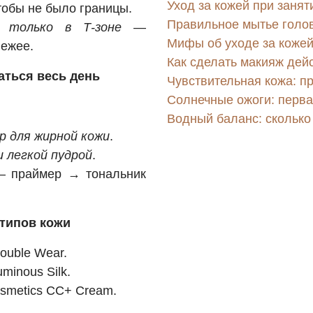
Уход за кожей при занят
обы не было границы.
Правильное мытье голов
й только в Т-зоне
—
Мифы об уходе за кожей
вежее.
Как сделать макияж дей
аться весь день
Чувствительная кожа: п
Солнечные ожоги: перва
Водный баланс: сколько
 для жирной кожи
.
 легкой пудрой
.
 праймер → тональник
 типов кожи
ouble Wear.
minous Silk.
smetics CC+ Cream.