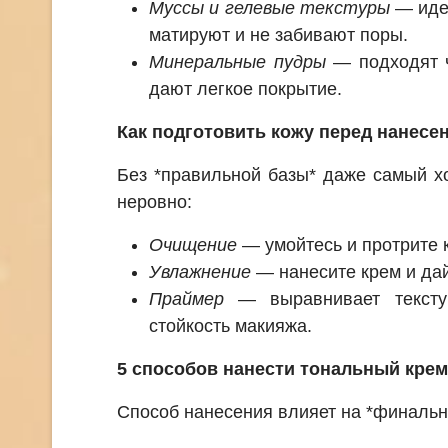
Муссы и гелевые текстуры
— иде
матируют и не забивают поры.
Минеральные пудры
— подходят ч
дают легкое покрытие.
Как подготовить кожу перед нанесе
Без *правильной базы* даже самый х
неровно:
Очищение
— умойтесь и протрите 
Увлажнение
— нанесите крем и дай
Праймер
— выравнивает тексту
стойкость макияжа.
5 способов нанести тональный крем
Способ нанесения влияет на *финальн