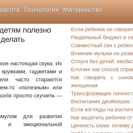
расота
Психология
Материнство
 детям полезно
Если ребенок не говорит
Раздельный бюджет в се
 делать
Совместный сон с ребен
Влияние музыки на разв
Отпуск без детей: необх
кое настоящая скука. Их
Блогинг как способ спр
 кружками, гаджетами и
Как говорить с сыно
ели часто стараются
женщинам
чем-то «полезным» или
Трансформация личност
огда просто скучать —
Воспитание двойняшек: 
Если взгляды на воспит
мулом для развития
Как защитить ребенка о
ти и эмоциональной
Ценность скуки: почему 