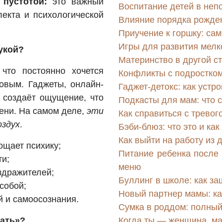
 пустотой:
это важный
Воспитание детей в неп
екта и психологической
Влияние порядка рожден
Приучение к горшку: са
Игры для развития мелк
укой?
Материнство в другой с
 что постоянно хочется
Конфликты с подростком
новым. Гаджеты, онлайн-
Гаджет-детокс: как устр
 создаёт ощущение, что
Подкасты для мам: что с
мени. На самом деле,
эти
Как справиться с тревог
оздух
.
Бэби-блюз: что это и ка
Как выйти на работу из 
ощает психику;
Питание ребенка после 
ти;
меню
здражителей;
Буллинг в школе: как за
собой;
Новый партнер мамы: ка
 и самоосознания.
Сумка в роддом: полны
чать»?
Когда ты — женщина, м