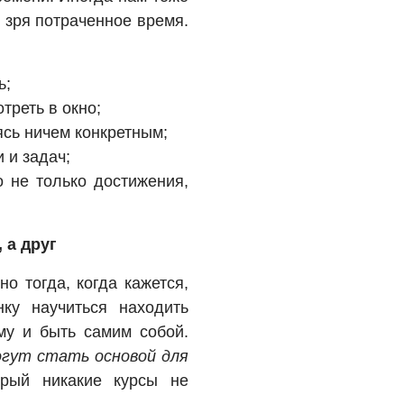
о зря потраченное время.
ь;
отреть в окно;
ясь ничем конкретным;
 и задач;
о не только достижения,
 а друг
о тогда, когда кажется,
нку научиться находить
му и быть самим собой.
гут стать основой для
орый никакие курсы не