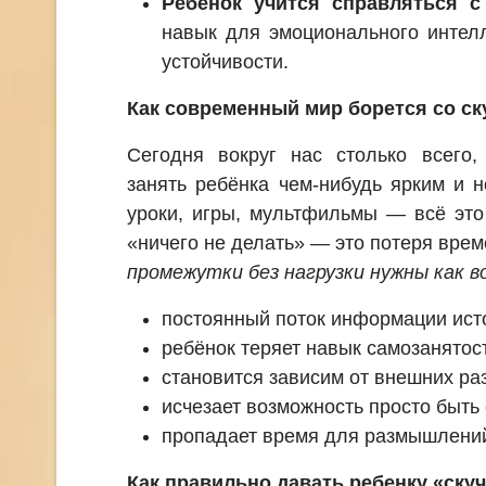
Ребёнок учится справляться с
навык для эмоционального интелл
устойчивости.
Как современный мир борется со ск
Сегодня вокруг нас столько всего,
занять ребёнка чем-нибудь ярким и 
уроки, игры, мультфильмы — всё это
«ничего не делать» — это потеря вре
промежутки без нагрузки нужны как в
постоянный поток информации ист
ребёнок теряет навык самозанятос
становится зависим от внешних ра
исчезает возможность просто быть 
пропадает время для размышлений
Как правильно давать ребенку «ску