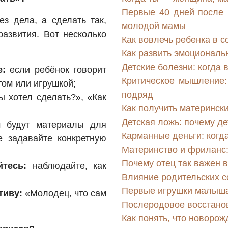
Первые 40 дней после 
ез дела, а сделать так,
молодой мамы
развития. Вот несколько
Как вовлечь ребенка в 
Как развить эмоциональ
Детские болезни: когда 
е:
если ребёнок говорит
Критическое мышление: 
том или игрушкой;
подряд
ы хотел сделать?», «Как
Как получить матерински
Детская ложь: почему де
 будут материалы для
Карманные деньги: когда
не задавайте конкретную
Материнство и фриланс:
Почему отец так важен 
тесь:
наблюдайте, как
Влияние родительских с
Первые игрушки малыша:
тиву:
«Молодец, что сам
Послеродовое восстанов
Как понять, что новорож