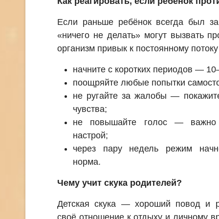
Как реагировать, если ребёнок прот
Если раньше ребёнок всегда был за
«ничего не делать» могут вызвать п
организм привык к постоянному потоку
начните с коротких периодов — 10–
поощряйте любые попытки самосто
не ругайте за жалобы — покажите
чувства;
не повышайте голос — важно 
настрой;
через пару недель режим начн
норма.
Чему учит скука родителей?
Детская скука — хороший повод и р
своё отношение к отдыху и личному в