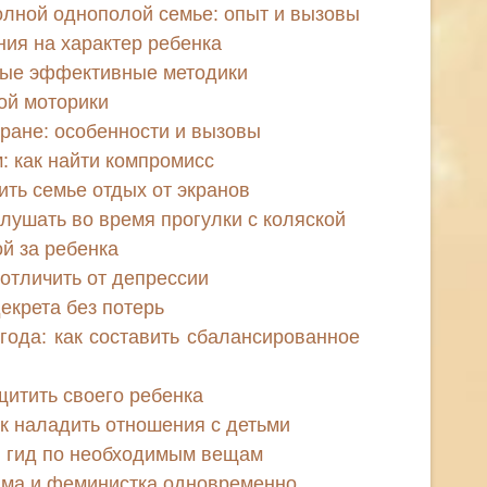
олной однополой семье: опыт и вызовы
ия на характер ребенка
мые эффективные методики
ой моторики
тране: особенности и вызовы
: как найти компромисс
оить семье отдых от экранов
лушать во время прогулки с коляской
ой за ребенка
к отличить от депрессии
декрета без потерь
года: как составить сбалансированное
щитить своего ребенка
к наладить отношения с детьми
й гид по необходимым вещам
ама и феминистка одновременно