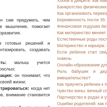
Хобби в декрете: как на
Банкротство физических 
Как организовать переез
Беременность после 35:
ен сам придумать, чем
Финансовая подушка безо
ое мышление, помогает
Как материнство меняет
оразвития.
Естественные роды посл
 готовых решений и
Материнство и карьера: 
тазировать, создавать
Если ребенок стал сви
помочь
ть:
малыш учится
Онлайн-образование для
рослых;
Роль бабушек и дед
ация:
он понимает, что
вмешательство?
 своей жизни;
Как приучить ребенка к 
трироваться:
когда нет
Чувство вины: вечный с
в, внимание становится
Партнерство в родах и у
Ошибки родителей: как п