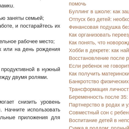
помочь
рамки
.
Буллинг в школе: как за
ью заняты семьей;
Отпуск без детей: необх
боте, и постарайтесь их
Финансовая подушка безо
Как организовать переез
ельное рабочее место;
Как понять, что новорож
ск или на день рождения
Хобби в декрете: как на
Восстановление после р
Если ребенок не говорит
 продуктивной в нужный
Как получить матерински
между двумя ролями.
Банкротство физических 
Трансформация личност
Беременность после 35:
огает снизить уровень
Партнерство в родах и у
я. Начните использовать
Совместный сон с ребен
альные приложения для
Воспитание детей в неп
Сумка в роддом: полны