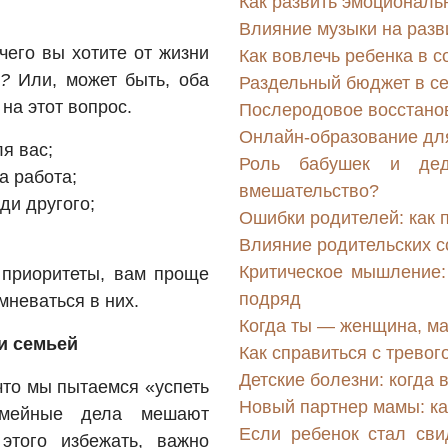
Как развить эмоциональ
Влияние музыки на разв
чего вы хотите от жизни
Как вовлечь ребенка в 
?
Или, может быть, оба
Раздельный бюджет в се
на этот вопрос.
Послеродовое восстанов
Онлайн-образование для
я вас;
Роль бабушек и дед
а работа;
вмешательство?
ди другого;
Ошибки родителей: как п
Влияние родительских с
Критическое мышление: 
 приоритеты, вам проще
подряд
мневаться в них.
Когда ты — женщина, м
и семьей
Как справиться с тревог
Детские болезни: когда 
 что мы пытаемся «успеть
Новый партнер мамы: ка
емейные дела мешают
Если ребенок стал сви
этого избежать, важно