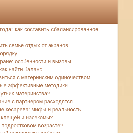
года: как составить сбалансированное
оить семье отдых от экранов
порядку
тране: особенности и вызовы
как найти баланс
авиться с материнским одиночеством
мые эффективные методики
путник материнства?
ание с партнером расходятся
е кесарева: мифы и реальность
т клещей и насекомых
в подростковом возрасте?