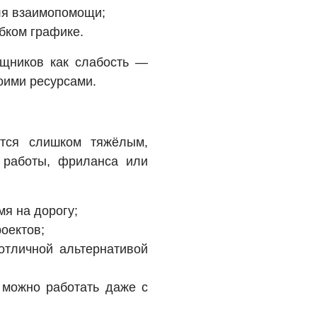
ля взаимопомощи;
ибком графике.
щников как слабость —
оими ресурсами.
ится слишком тяжёлым,
 работы, фриланса или
мя на дорогу;
оектов;
отличной альтернативой
 можно работать даже с