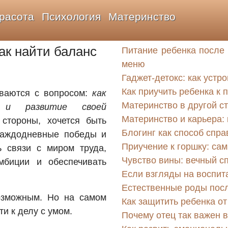
расота
Психология
Материнство
ак найти баланс
Питание ребенка после 
меню
Гаджет-детокс: как устр
Как приучить ребенка к 
ваются с вопросом:
как
Материнство в другой с
и развитие своей
Материнство и карьера: 
тороны, хочется быть
Блогинг как способ спр
 каждодневные победы и
Приучение к горшку: са
 связи с миром труда,
Чувство вины: вечный с
мбиции и обеспечивать
Если взгляды на воспит
Естественные роды посл
озможным. Но на самом
Как защитить ребенка о
ти к делу с умом.
Почему отец так важен 