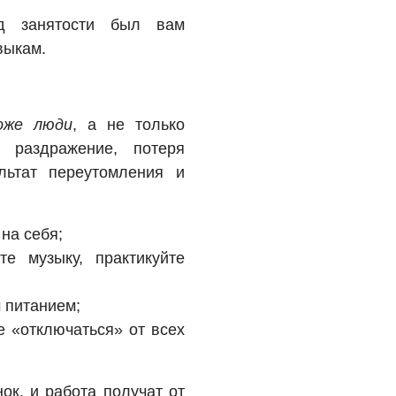
д занятости был вам
выкам.
оже люди
, а не только
, раздражение, потеря
льтат переутомления и
на себя;
е музыку, практикуйте
 питанием;
е «отключаться» от всех
ок, и работа получат от