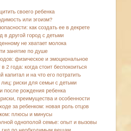
щитить своего ребенка
одимость или эгоизм?
пасности: как создать ее в декрете
д в другой город с детьми
денному не хватает молока
йти занятие по душе
одов: физическое и эмоциональное
 в 2 года: когда стоит беспокоиться
й капитал и на что его потратить
лиц: риски для семьи с детьми
и после рождения ребенка
 риски, преимущества и особенности
ходе за ребенком: новая роль отцов
ком: плюсы и минусы
олной однополой семье: опыт и вызовы
й гид по необходимым вещам