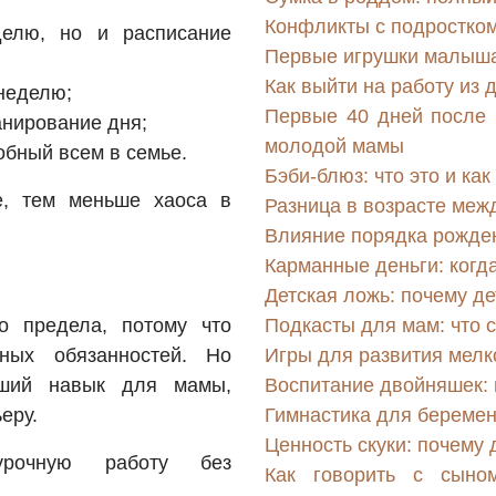
Конфликты с подростком
делю, но и расписание
Первые игрушки малыша:
Как выйти на работу из 
 неделю;
Первые 40 дней после 
анирование дня;
молодой мамы
обный всем в семье.
Бэби-блюз: что это и ка
е, тем меньше хаоса в
Разница в возрасте меж
Влияние порядка рожден
Карманные деньги: когда
Детская ложь: почему де
о предела, потому что
Подкасты для мам: что с
ьных обязанностей. Но
Игры для развития мелк
ий навык для мамы,
Воспитание двойняшек: 
еру.
Гимнастика для беремен
Ценность скуки: почему 
урочную работу без
Как говорить с сыно