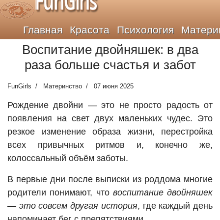
FunGirls
Главная
Красота
Психология
Матери
Воспитание двойняшек: в два
раза больше счастья и забот
FunGirls
Материнство
07 июня 2025
Рождение двойни — это не просто радость от
появления на свет двух маленьких чудес. Это
резкое изменение образа жизни, перестройка
всех привычных ритмов и, конечно же,
колоссальный объём заботы.
В первые дни после выписки из роддома многие
родители понимают, что
воспитание двойняшек
— это совсем другая история
, где каждый день
напоминает бег с препятствиями.