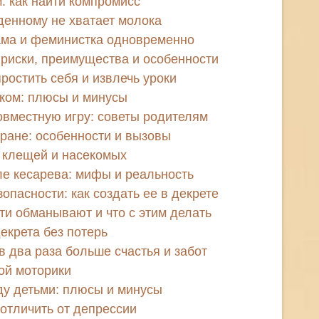
: как найти компромисс
денному не хватает молока
ама и феминистка одновременно
 риски, преимущества и особенности
ростить себя и извлечь уроки
ком: плюсы и минусы
совместную игру: советы родителям
тране: особенности и вызовы
т клещей и насекомых
е кесарева: мифы и реальность
пасности: как создать ее в декрете
ти обманывают и что с этим делать
декрета без потерь
в два раза больше счастья и забот
ой моторики
ду детьми: плюсы и минусы
к отличить от депрессии