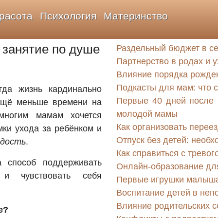
расота
Психология
Материнство
и занятие по душе
Раздельный бюджет в се
Партнерство в родах и у
Влияние порядка рожден
Подкасты для мам: что с
гда жизнь кардинально
Первые 40 дней после 
 ещё меньше времени на
молодой мамы
многим мамам хочется
Как организовать переез
мки ухода за ребёнком и
Отпуск без детей: необх
адость
.
Как справиться с тревог
 способ поддерживать
Онлайн-образование для
 и чувствовать себя
Первые игрушки малыша:
Воспитание детей в неп
Влияние родительских с
е?