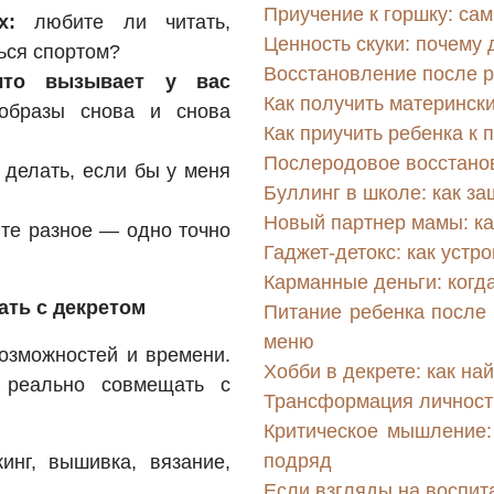
Приучение к горшку: са
х:
любите ли читать,
Ценность скуки: почему 
ться спортом?
Восстановление после р
что вызывает у вас
Как получить матерински
образы снова и снова
Как приучить ребенка к 
Послеродовое восстанов
 делать, если бы у меня
Буллинг в школе: как за
Новый партнер мамы: ка
те разное — одно точно
Гаджет-детокс: как устр
Карманные деньги: когда
ать с декретом
Питание ребенка после 
меню
возможностей и времени.
Хобби в декрете: как на
е реально совмещать с
Трансформация личност
Критическое мышление: 
подряд
инг, вышивка, вязание,
Если взгляды на воспит