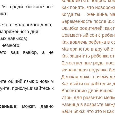
Конфликты с подростком
ебя среди бесконечных
Как понять, что новорож
ают:
Когда ты — женщина, м
Беременность после 35:
же от маленького дела;
Ошибки родителей: как п
напряжённого дня;
Совместный сон с ребен
вых навыков;
Как вовлечь ребенка в 
м немного;
Материнство в другой с
то ваш выбор, а не
Как защитить ребенка о
Естественные роды посл
Финансовая подушка безо
Детская ложь: почему де
дите общий язык с новым
Как выйти на работу из 
уйте, прислушивайтесь к
Воспитание двойняшек: 
Игры для развития мелк
Разница в возрасте меж
раньше:
может, давно
Бэби-блюз: что это и ка