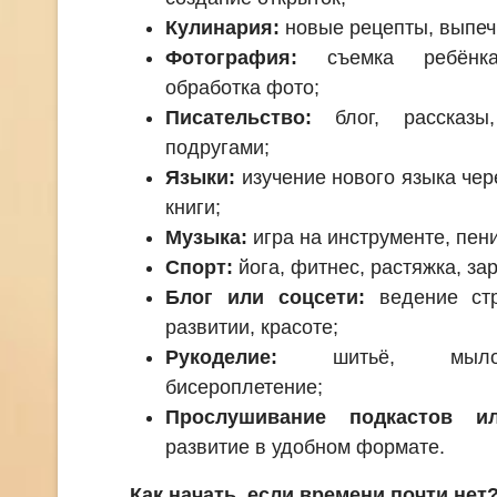
Кулинария:
новые рецепты, выпечк
Фотография:
съемка ребёнка
обработка фото;
Писательство:
блог, рассказы,
подругами;
Языки:
изучение нового языка че
книги;
Музыка:
игра на инструменте, пен
Спорт:
йога, фитнес, растяжка, за
Блог или соцсети:
ведение стр
развитии, красоте;
Рукоделие:
шитьё, мыловар
бисероплетение;
Прослушивание подкастов ил
развитие в удобном формате.
Как начать, если времени почти нет