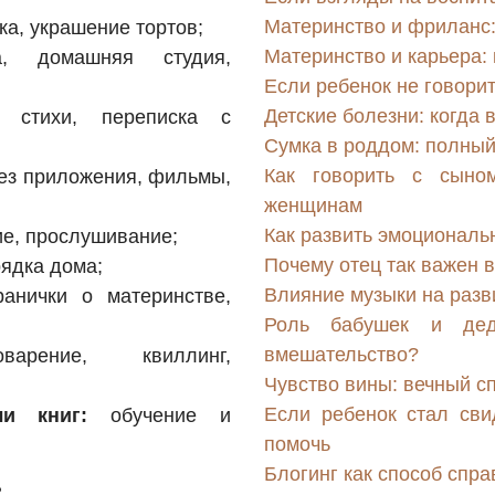
Материнство и фриланс:
а, украшение тортов;
Материнство и карьера: 
, домашняя студия,
Если ребенок не говорит
Детские болезни: когда 
 стихи, переписка с
Сумка в роддом: полны
Как говорить с сыно
рез приложения, фильмы,
женщинам
Как развить эмоциональ
ие, прослушивание;
Почему отец так важен 
рядка дома;
Влияние музыки на разв
анички о материнстве,
Роль бабушек и дед
вмешательство?
ение, квиллинг,
Чувство вины: вечный с
Если ребенок стал сви
и книг:
обучение и
помочь
Блогинг как способ спр
?