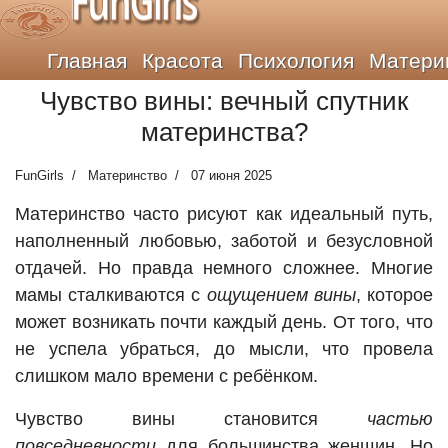
FunGirls
Главная
Красота
Психология
Матери
Чувство вины: вечный спутник
материнства?
FunGirls
Материнство
07 июня 2025
Материнство часто рисуют как идеальный путь,
наполненный любовью, заботой и безусловной
отдачей. Но правда немного сложнее. Многие
мамы сталкиваются с
ощущением вины
, которое
может возникать почти каждый день. От того, что
не успела убраться, до мысли, что провела
слишком мало времени с ребёнком.
Чувство вины становится
частью
повседневности
для большинства женщин. Но