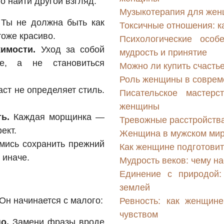
о найти другой взгляд:
Музыкотерапия для женщ
Ты не должна быть как
Токсичные отношения: к
тоже красиво.
Психологические особ
имости.
Уход за собой
мудрость и принятие
ие, а не становиться
Можно ли купить счасть
Роль женщины в совреме
ст не определяет стиль.
Писательское мастер
женщины
ь.
Каждая морщинка —
Тревожные расстройства
ект.
Женщина в мужском мире
мись сохранить прежний
Как женщине подготовит
 иначе.
Мудрость веков: чему на
Единение с природой:
землей
 Он начинается с малого:
Ревность: как женщин
чувством
о.
Замени фразы вроде