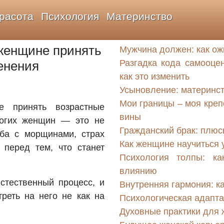
расота
Психология
Материнство
 женщине принять
Мужчина должен: как ож
Разгадка кода самооце
енения
как это изменить
Усыновление: материнст
Мои границы – моя крепо
е принять возрастные
вины
ногих женщин — это не
Гражданский брак: плю
ба с морщинами, страх
Как женщине научиться у
а перед тем, что станет
Психология толпы: ка
влиянию
стественный процесс, и
Внутренняя гармония: к
треть на него не как на
Психологическая адапта
Духовные практики для 