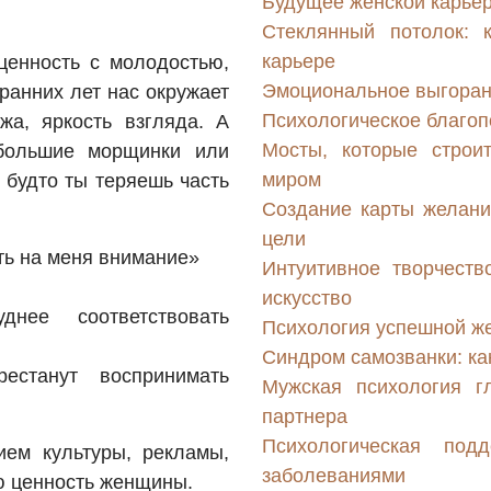
Будущее женской карьер
Стеклянный потолок: 
карьере
ценность с молодостью,
Эмоциональное выгорани
ранних лет нас окружает
Психологическое благо
жа, яркость взгляда. А
Мосты, которые строи
ебольшие морщинки или
миром
 будто ты теряешь часть
Создание карты желани
цели
ть на меня внимание»
Интуитивное творчеств
искусство
ее соответствовать
Психология успешной же
Синдром самозванки: ка
естанут воспринимать
Мужская психология г
партнера
Психологическая под
ем культуры, рекламы,
заболеваниями
ю ценность женщины.