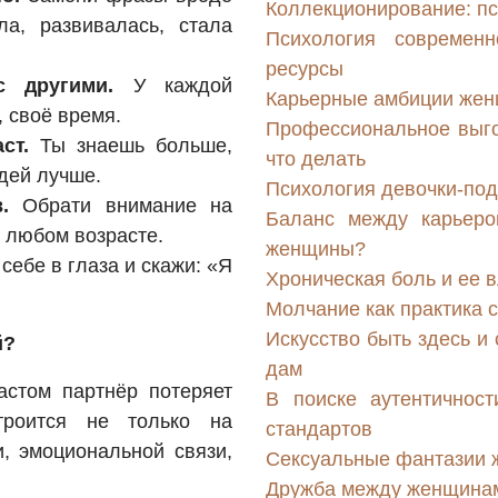
Коллекционирование: пс
а, развивалась, стала
Психология совреме
ресурсы
с другими.
У каждой
Карьерные амбиции жен
, своё время.
Профессиональное выго
ст.
Ты знаешь больше,
что делать
дей лучше.
Психология девочки-подр
.
Обрати внимание на
Баланс между карьеро
 любом возрасте.
женщины?
себе в глаза и скажи: «Я
Хроническая боль и ее 
Молчание как практика
Искусство быть здесь и
й?
дам
астом партнёр потеряет
В поиске аутентичнос
троится не только на
стандартов
, эмоциональной связи,
Сексуальные фантазии ж
Дружба между женщинам