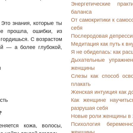
Энергетические прак
баланса
От самокритики к самос
 Это знания, которые ты
себя
ые прошла, ошибки, из
Послеродовая депрессия
 гордишься. С возрастом
Медитация как путь к в
й — а более глубокой,
Я не обиделась: как ра
Дыхательные упражнен
я
женщины
Слезы как способ осв
плакать
Женская интуиция как д
сть
Как женщине научитьс
разрушая себя
?
Новые роли женщины в 2
Психология беременн
няется кожа, волосы,
женщины