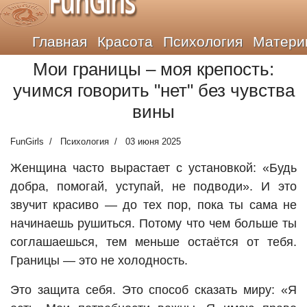
FunGirls
Главная
Красота
Психология
Матери
Мои границы – моя крепость:
учимся говорить "нет" без чувства
вины
FunGirls
Психология
03 июня 2025
Женщина часто вырастает с установкой: «Будь
добра, помогай, уступай, не подводи». И это
звучит красиво — до тех пор, пока ты сама не
начинаешь рушиться. Потому что чем больше ты
соглашаешься, тем меньше остаётся от тебя.
Границы — это не холодность.
Это защита себя. Это способ сказать миру: «Я